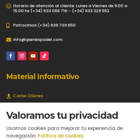
Horario de atención al cliente: Lunes a Viernes de 9:00 a

15:00 hs (+34) 633 066 716 – (+34) 633 329 552
Patrocinios (+34) 639 709 650

info@qseriespadel.com

Material Informativo
Cartel QSeries

Presentación QSeries

Valoramos tu privacidad
Aviso Legal
Usamos cookies para mejorar tu experiencia de
Política de Privacidad
navegación.
Política de cookies